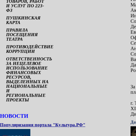
ТОВАРОВ, РАБОТ
Ма
И УСЛУГ ПО 223-
Ак
ФЗ
Ин
ПУШКИНСКАЯ
Со
КАРТА
Де
ПРАВИЛА
Ев
ПОСЕЩЕНИЯ
Оф
ТЕАТРА
Се
ПРОТИВОДЕЙСТВИЕ
Ан
КОРРУПЦИИ
Со
ОТВЕТСТВЕННОСТЬ
Ва
ЗА НЕЦЕЛЕВОЕ
Да
ИСПОЛЬЗОВАНИЕ
Ро
ФИНАНСОВЫХ
РЕСУРСОВ,
ВЫДЕЛЕННЫХ НА
НАЦИОНАЛЬНЫЕ
За
И
пл
РЕГИОНАЛЬНЫЕ
ПРОЕКТЫ
г.
XI
Ди
НОВОСТИ
Да
Популяризация портала "Культура.РФ"