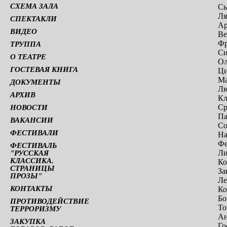
СХЕМА ЗАЛА
Сы
Ля
СПЕКТАКЛИ
Ар
ВИДЕО
Ве
Фр
ТРУППА
Си
О ТЕАТРЕ
Ол
ГОСТЕВАЯ КНИГА
Ци
Ма
ДОКУМЕНТЫ
Лю
АРХИВ
Кл
Ср
НОВОСТИ
Па
ВАКАНСИИ
Со
ФЕСТИВАЛИ
На
Фе
ФЕСТИВАЛЬ
Ли
"РУССКАЯ
КЛАССИКА.
Ко
СТРАНИЦЫ
За
ПРОЗЫ"
Ле
КОНТАКТЫ
Ко
Бо
ПРОТИВОДЕЙСТВИЕ
То
ТЕРРОРИЗМУ
Ан
ЗАКУПКА
Го