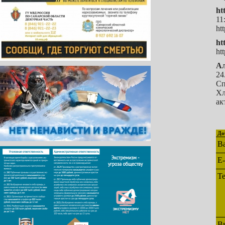
ht
11
ht
ht
ht
Ал
24
Сп
Хл
ак
До
В
E-
Т
В