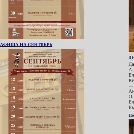
АФИША НА СЕНТЯБРЬ
Д
Да
Ал
Ел
Ки
— 
Ан
Ол
Ел
Ев
По