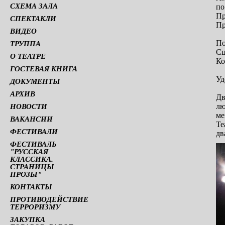
СХЕМА ЗАЛА
по
Пр
СПЕКТАКЛИ
Пр
ВИДЕО
По
ТРУППА
Сц
О ТЕАТРЕ
К
ГОСТЕВАЯ КНИГА
Уд
ДОКУМЕНТЫ
АРХИВ
Дв
лю
НОВОСТИ
ме
ВАКАНСИИ
Те
ФЕСТИВАЛИ
дв
ФЕСТИВАЛЬ
"РУССКАЯ
КЛАССИКА.
СТРАНИЦЫ
ПРОЗЫ"
КОНТАКТЫ
ПРОТИВОДЕЙСТВИЕ
ТЕРРОРИЗМУ
ЗАКУПКА