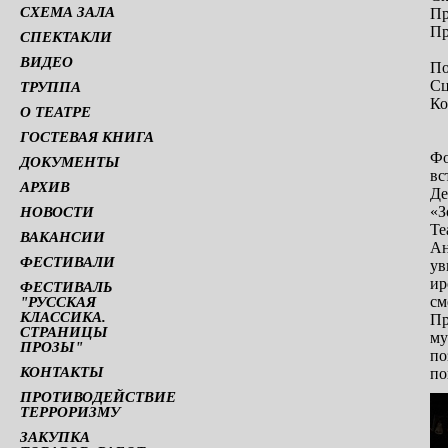
СХЕМА ЗАЛА
Пр
Пр
СПЕКТАКЛИ
ВИДЕО
По
Сц
ТРУППА
К
О ТЕАТРЕ
ГОСТЕВАЯ КНИГА
Фо
ДОКУМЕНТЫ
вс
АРХИВ
Де
«З
НОВОСТИ
Те
ВАКАНСИИ
Ан
ФЕСТИВАЛИ
ув
ир
ФЕСТИВАЛЬ
см
"РУССКАЯ
КЛАССИКА.
Пр
СТРАНИЦЫ
му
ПРОЗЫ"
по
КОНТАКТЫ
по
ПРОТИВОДЕЙСТВИЕ
ТЕРРОРИЗМУ
ЗАКУПКА