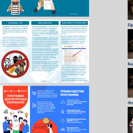
Пр
Ко
Фе