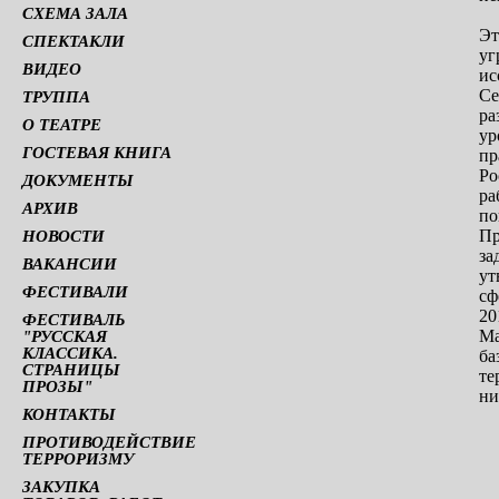
СХЕМА ЗАЛА
Эт
СПЕКТАКЛИ
уг
ВИДЕО
ис
Се
ТРУППА
ра
О ТЕАТРЕ
ур
ГОСТЕВАЯ КНИГА
пр
Ро
ДОКУМЕНТЫ
ра
АРХИВ
по
Пр
НОВОСТИ
за
ВАКАНСИИ
ут
ФЕСТИВАЛИ
сф
20
ФЕСТИВАЛЬ
Ма
"РУССКАЯ
КЛАССИКА.
ба
СТРАНИЦЫ
те
ПРОЗЫ"
ни
КОНТАКТЫ
ПРОТИВОДЕЙСТВИЕ
ТЕРРОРИЗМУ
ЗАКУПКА