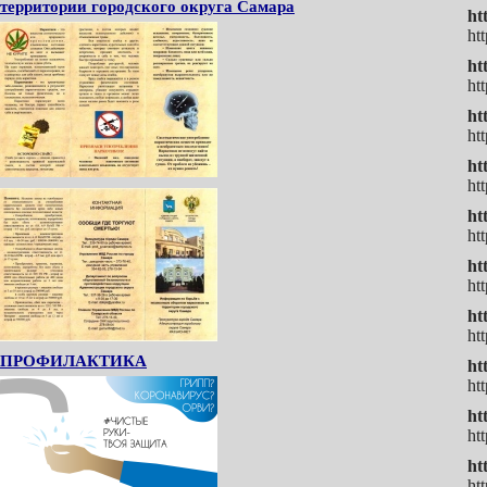
территории городского округа Самара
ht
ht
ht
ht
ht
ht
ht
htt
ht
ht
ht
ht
ht
ht
ПРОФИЛАКТИКА
ht
ht
ht
ht
ht
ht