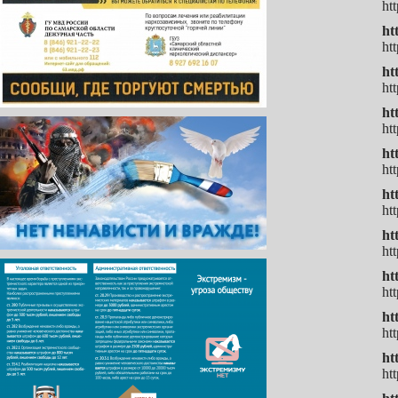
ht
ht
ht
ht
ht
ht
ht
ht
htt
ht
ht
ht
ht
ht
ht
ht
ht
ht
ht