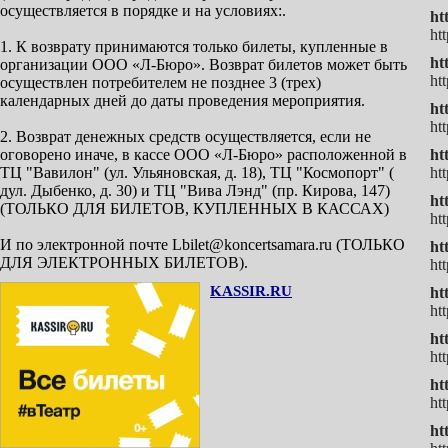
осуществляется в порядке и на условиях:.
ht
ht
1. К возврату принимаются только билеты, купленные в
ht
организации ООО «Л-Бюро». Возврат билетов может быть
ht
осуществлен потребителем не позднее 3 (трех)
календарных дней до даты проведения мероприятия.
ht
ht
2. Возврат денежных средств осуществляется, если не
оговорено иначе, в кассе ООО «Л-Бюро» расположенной в
ht
ТЦ "Вавилон" (ул. Ульяновская, д. 18), ТЦ "Космопорт" (
ht
дул. Дыбенко, д. 30) и ТЦ "Вива Лэнд" (пр. Кирова, 147)
ht
(ТОЛЬКО ДЛЯ БИЛЕТОВ, КУПЛЕННЫХ В КАССАХ)
ht
И по электронной почте Lbilet@koncertsamara.ru (ТОЛЬКО
ht
ДЛЯ ЭЛЕКТРОННЫХ БИЛЕТОВ).
ht
KASSIR.RU
ht
ht
h
ht
ht
ht
h