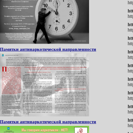
ht
ht
ht
ht
ht
ht
ht
Памятки антинаркотической направленности
ht
ht
ht
ht
ht
ht
ht
ht
ht
ht
ht
Памятки антинаркотической направленности
ht