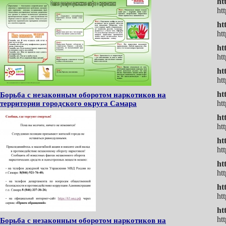
ht
ht
ht
ht
ht
ht
ht
ht
ht
Борьба с незаконным оборотом наркотиков на
ht
территории городского округа Самара
ht
ht
ht
ht
ht
ht
ht
ht
ht
ht
Борьба с незаконным оборотом наркотиков на