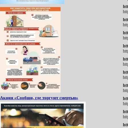
ht
ht
ht
ht
ht
ht
ht
ht
ht
ht
ht
ht
ht
ht
Акция «Сообщи, где торгуют смертью»
ht
ht
ht
ht
ht