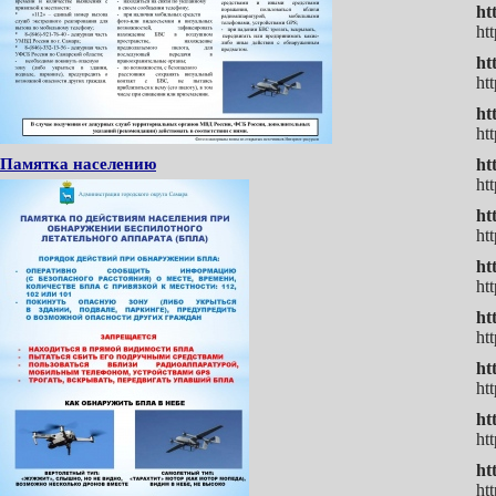
ht
ht
ht
ht
ht
ht
Памятка населению
h
h
ht
ht
ht
ht
ht
htt
ht
ht
ht
ht
ht
ht