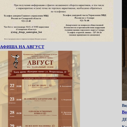
АФИША НА АВГУСТ
Ви
Во
Д
Ка