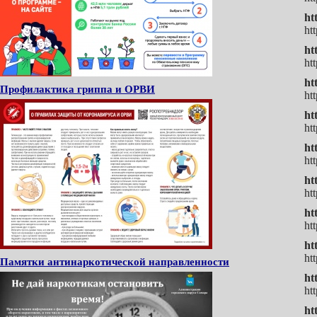
ht
ht
ht
ht
ht
Профилактика гриппа и ОРВИ
ht
ht
ht
ht
ht
ht
ht
ht
ht
ht
ht
Памятки антинаркотической направленности
ht
ht
ht