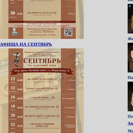
Же
АФИША НА СЕНТЯБРЬ
На
Пе
Ан
М