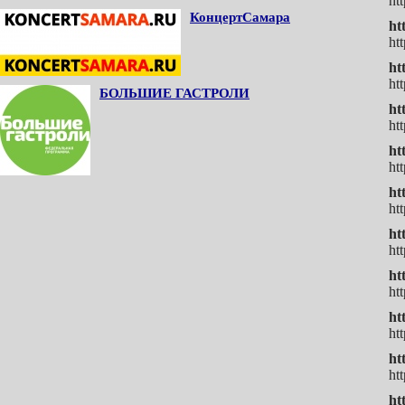
h
КонцертСамара
ht
ht
ht
ht
БОЛЬШИЕ ГАСТРОЛИ
ht
ht
h
h
h
ht
h
ht
ht
ht
h
ht
ht
ht
h