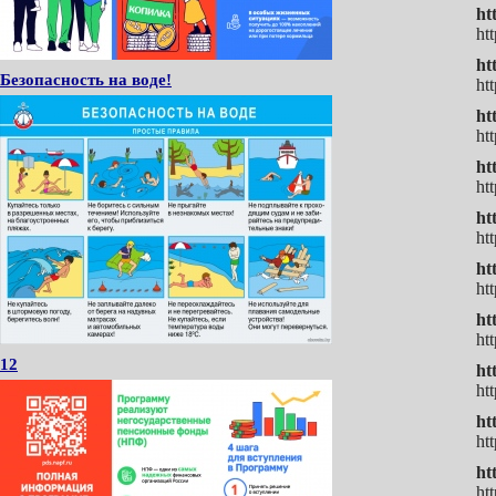
ht
ht
ht
Безопасность на воде!
ht
ht
ht
ht
ht
ht
ht
ht
ht
ht
ht
12
ht
ht
ht
ht
ht
ht