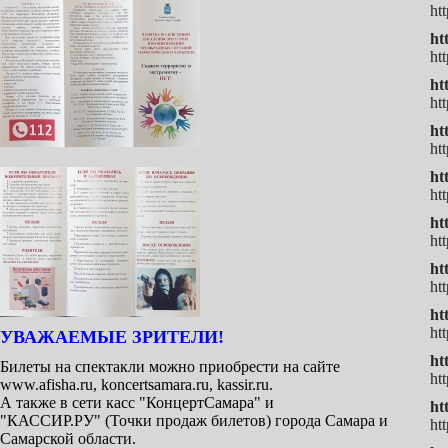
ht
ht
ht
ht
ht
ht
ht
ht
ht
ht
ht
ht
ht
ht
ht
УВАЖАЕМЫЕ ЗРИТЕЛИ!
ht
Билеты на спектакли можно приобрести на сайте
ht
www.afisha.ru, koncertsamara.ru, kassir.ru.
А также в сети касс "КонцертСамара" и
ht
"КАССИР.РУ" (Точки продаж билетов) города Самара и
ht
Самарской области.