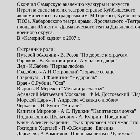
Окончил Самарскую академию культуры и искусств.
Играл на сцене многих театров страны: Куйбышеского
академического театра драмы им. М.Горького, Куйбышев
ТЮЗа, Хабаровского театра драмы, Ярославского «Театр
площади Юности», Драматического театра Дальневосто
военного округа.
В «Камерной сцене» с 2007 г.
Сыгранные роли:
Путевой обходчик - В. Розов "По дороге к страусам"
Горшков - В. Золотовицкий "А у нас во дворе"
Дед - И.Бабель "Первая любовь"
Градобоев - А.Н.Островский "Горячее сердце"
Стародум - Д.Фонвизин "Недоросль"
Врач - С.Рубина "Ося"
Вырин - В.Мережко "Мельница счастья"
Афанасий Матвеевич Москалев - Ф.М. Достоевский "Д
Морской Царь - Л. Андреева «Сказка о любви»
Черкасов - И. Бунин "Натали"
Капитан Миронов - А.С. Пушкин "Капитанская дочка"
Подполковник Шульгович - А. Куприн "Поединок"
Князь Алексей Каренин - "Как прекрасен этот ужас!" п
Господин Харплей - П.-О.Бомарше "Евгения"
Дергачев - А.Вампилов "Прошлым летом в Чулимске"