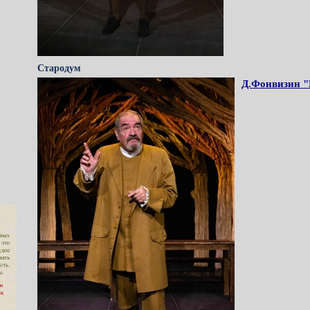
Стародум
Д.Фонвизин "