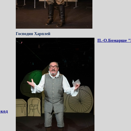
Господин Харплей
П.-О.Бомарше "
-код