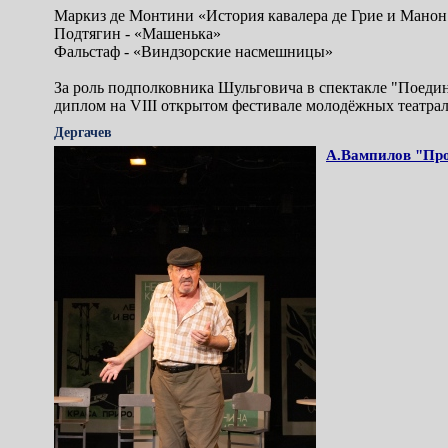
Маркиз де Монтини «История кавалера де Грие и Манон
Подтягин - «Машенька»
Фальстаф - «Виндзорские насмешницы»
За роль подполковника Шульговича в спектакле "Поедин
диплом на VIII открытом фестивале молодёжных театраль
Дергачев
А.Вампилов "Пр