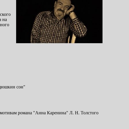
ского
а на
чного
ядюшкин сон"
о мотивам романа "Анна Каренина" Л. Н. Толстого