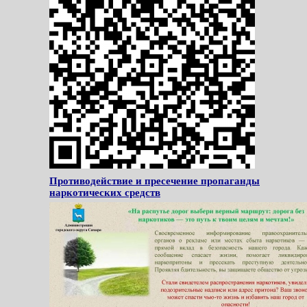
Противодействие и пресечение пропаганды
наркотических средств