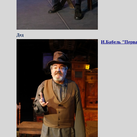
Дед
И.Бабель "Перв