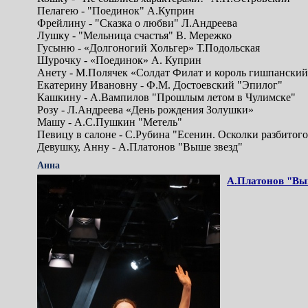
Пелагею - "Поединок" А.Куприн
Фрейлину - "Сказка о любви" Л.Андреева
Лушку - "Мельница счастья" В. Мережко
Гусыню - «Долгоногий Хольгер» Т.Подольская
Шурочку - «Поединок» А. Куприн
Анету - М.Полячек «Солдат Филат и король гишпански
Екатерину Ивановну - Ф.М. Достоевский "Эпилог"
Кашкину - А.Вампилов "Прошлым летом в Чулимске"
Розу - Л.Андреева «День рождения Золушки»
Машу - А.С.Пушкин "Метель"
Певицу в салоне - С.Рубина "Есенин. Осколки разбитого
Девушку, Анну - А.Платонов "Выше звезд"
Анна
А.Платонов "Вы