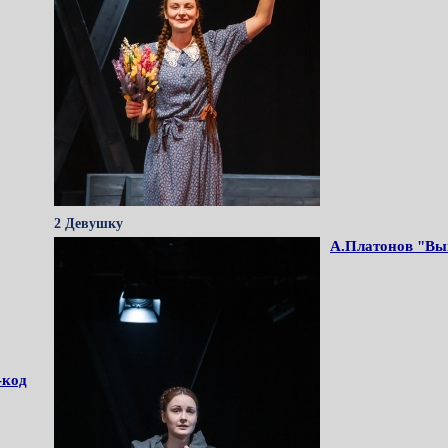
2 Девушку
А.Платонов "Вы
-код