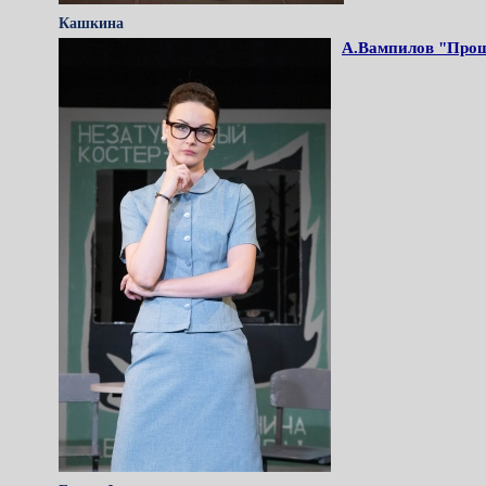
Кашкина
А.Вампилов "Прош