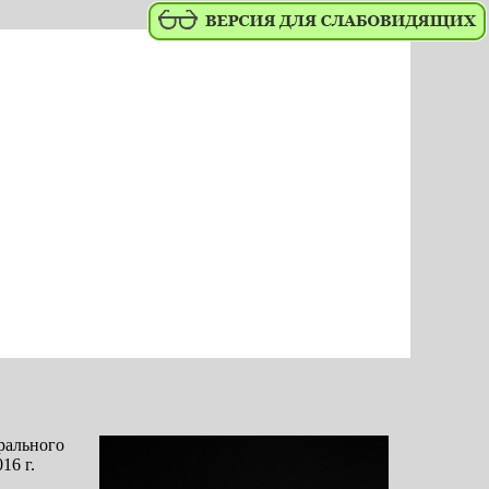
рального
16 г.