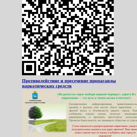
Противодействие и пресечение пропаганды
наркотических средств