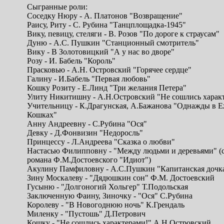
Сыгранные роли:
Соседку Нюру - А. Платонов "Возвращение"
Раису, Риту - С. Рубина "Танцплощадка-1945"
Вику, певицу, стеляги - В. Розов "По дороге к страусам"
Дуню - А.С. Пушкин "Станционный смотритель"
Вику - В Золотовицкий "А у нас во дворе"
Розу - И. Бабель "Король"
Прасковью - А.Н. Островский "Горячее сердце"
Галину - И.Бабель "Первая любовь"
Кошку Розиту - Е.Линд "Три желания Петера"
Улиту Никитишну - А.Н.Островский "Не сошлись харак
Учительницу - К.Драгунская, А.Бажанова "Однажды в 
Кошках"
Анну Андреевну - С.Рубина "Ося"
Девку - Д.Фонвизин "Недоросль"
Принцессу - Л.Андреева "Сказка о любви"
Настасью Филипповну - "Между людьми и деревьями" (
романа Ф.М.Достоевского "Идиот")
Акулину Памфиловну - А.С.Пушкин "Капитанская дочк
Зину Москалеву - "Дядюшкин сон" Ф.М. Достоевский
Гусыню - "Долгоногий Хольгер" Т.Подольская
Заключенную Фаину, Зиночку - "Ося" С.Рубина
Королеву - "В Новогоднюю ночь" К.Грендаль
Миленку - "Пустошь" Д.Петрович
Кошку - "Не сошлись характерами!" А.Н.Островский