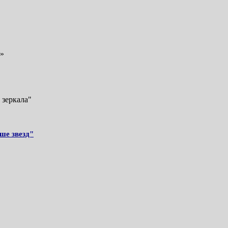
й»
 зеркала"
ше звезд"