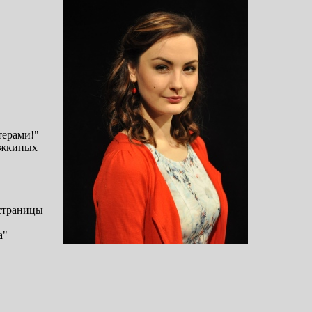
терами!"
Ежкиных
страницы
а"