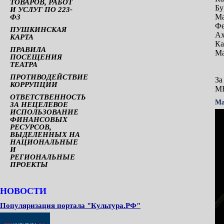
ТОВАРОВ, РАБОТ
Бу
И УСЛУГ ПО 223-
Ма
ФЗ
Фе
ПУШКИНСКАЯ
Ах
КАРТА
Ка
ПРАВИЛА
Ма
ПОСЕЩЕНИЯ
ТЕАТРА
ПРОТИВОДЕЙСТВИЕ
За
КОРРУПЦИИ
М
ОТВЕТСТВЕННОСТЬ
Ма
ЗА НЕЦЕЛЕВОЕ
ИСПОЛЬЗОВАНИЕ
ФИНАНСОВЫХ
РЕСУРСОВ,
ВЫДЕЛЕННЫХ НА
НАЦИОНАЛЬНЫЕ
И
РЕГИОНАЛЬНЫЕ
ПРОЕКТЫ
НОВОСТИ
Популяризация портала "Культура.РФ"