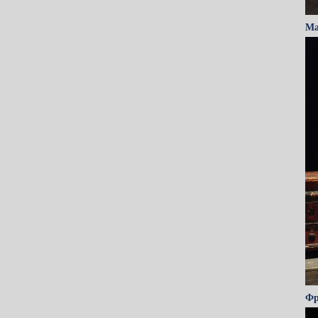
Ма
Фр