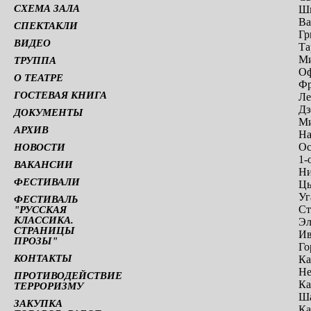
СХЕМА ЗАЛА
Шв
Ва
СПЕКТАКЛИ
Гр
ВИДЕО
Та
Ми
ТРУППА
Оф
О ТЕАТРЕ
Фр
ГОСТЕВАЯ КНИГА
Ле
Дз
ДОКУМЕНТЫ
Ми
АРХИВ
На
Ос
НОВОСТИ
1-
ВАКАНСИИ
Ни
ФЕСТИВАЛИ
Цы
Уг
ФЕСТИВАЛЬ
Ст
"РУССКАЯ
КЛАССИКА.
Эл
СТРАНИЦЫ
Ив
ПРОЗЫ"
Го
КОНТАКТЫ
Ка
Не
ПРОТИВОДЕЙСТВИЕ
Ка
ТЕРРОРИЗМУ
Ша
ЗАКУПКА
Ка