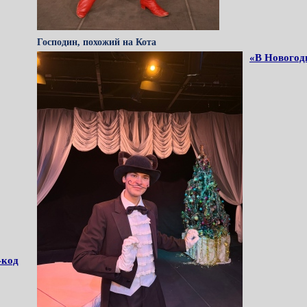
Господин, похожий на Кота
«В Новогод
-код