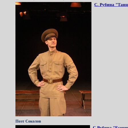
С. Рубина "Тан
Поэт Соколов
С.Рубина "Есенин