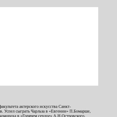
факультета актерского искусства Санкт-
. Успел сыграть Чарльза в «Евгении» П.Бомарше,
комороха в «Горячем сердце» А.Н.Островского,