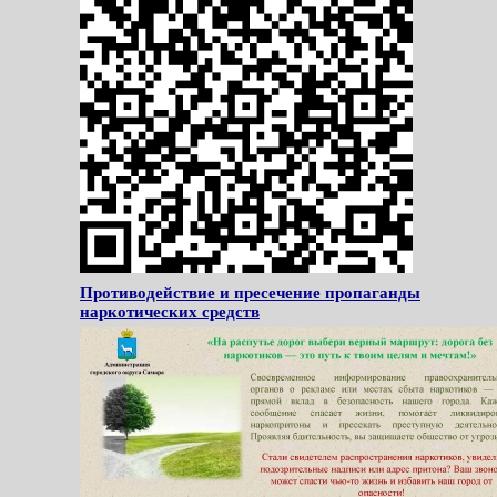
Противодействие и пресечение пропаганды
наркотических средств