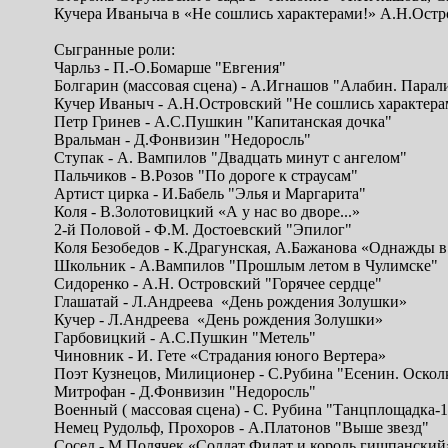
Кучера Иваныча в «Не сошлись характерами!» А.Н.Остр
Сыгранные роли:
Чарльз - П.-О.Бомарше "Евгения"
Болгарин (массовая сцена) - А.Игнашов "Алабин. Парал
Кучер Иваныч - А.Н.Островский "Не сошлись характера
Петр Гринев - А.С.Пушкин "Капитанская дочка"
Вральман - Д.Фонвизин "Недоросль"
Ступак - А. Вампилов "Двадцать минут с ангелом"
Пальчиков - В.Розов "По дороге к страусам"
Артист цирка - И.Бабель "Элья и Маргарита"
Коля - В.Золотовицкий «А у нас во дворе...»
2-й Половой - Ф.М. Достоевский "Эпилог"
Коля Безобедов - К.Драгунская, А.Бажанова «Однажды
Школьник - А.Вампилов "Прошлым летом в Чулимске"
Сидоренко - А.Н. Островский "Горячее сердце"
Глашатай - Л.Андреева «День рождения Золушки»
Кучер - Л.Андреева «День рождения Золушки»
Гарбовицкий - А.С.Пушкин "Метель"
Чиновник - И. Гете «Страдания юного Вертера»
Поэт Кузнецов, Милиционер - С.Рубина "Есенин. Осколк
Митрофан - Д.Фонвизин "Недоросль"
Военный ( массовая сцена) - С. Рубина "Танцплощадка-
Немец Рудольф, Прохоров - А.Платонов "Выше звезд"
Сосед - М.Полячек «Солдат Филат и король гишпански