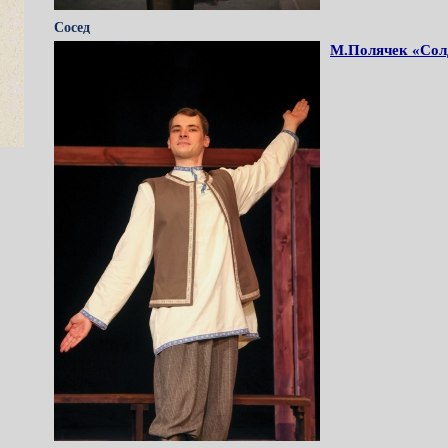
Сосед
М.Полячек «Сол