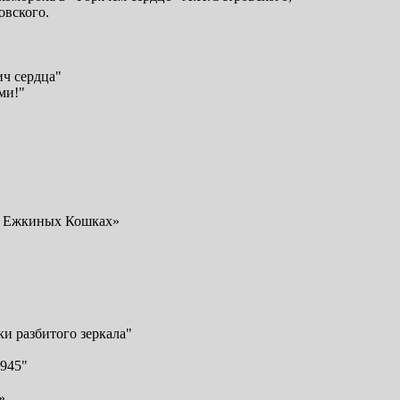
овского.
ич сердца"
ми!"
 в Ежкиных Кошках»
и разбитого зеркала"
1945"
й»