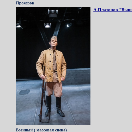
Прохоров
А.Платонов "Выше
Военный ( массовая сцена)