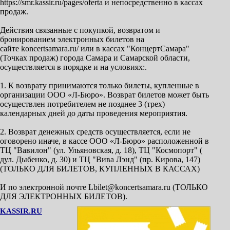
https://smr.kassir.ru/pages/oferta и непосредственно в кассах
продаж.
Действия связанные с покупкой, возвратом и
бронированием электронных билетов на
сайте koncertsamara.ru/ или в кассах "КонцертСамара"
(Точках продаж) города Самара и Самарской области,
осуществляется в порядке и на условиях:.
1. К возврату принимаются только билеты, купленные в
организации ООО «Л-Бюро». Возврат билетов может быть
осуществлен потребителем не позднее 3 (трех)
календарных дней до даты проведения мероприятия.
2. Возврат денежных средств осуществляется, если не
оговорено иначе, в кассе ООО «Л-Бюро» расположенной в
ТЦ "Вавилон" (ул. Ульяновская, д. 18), ТЦ "Космопорт" (
дул. Дыбенко, д. 30) и ТЦ "Вива Лэнд" (пр. Кирова, 147)
(ТОЛЬКО ДЛЯ БИЛЕТОВ, КУПЛЕННЫХ В КАССАХ)
И по электронной почте Lbilet@koncertsamara.ru (ТОЛЬКО
ДЛЯ ЭЛЕКТРОННЫХ БИЛЕТОВ).
KASSIR.RU