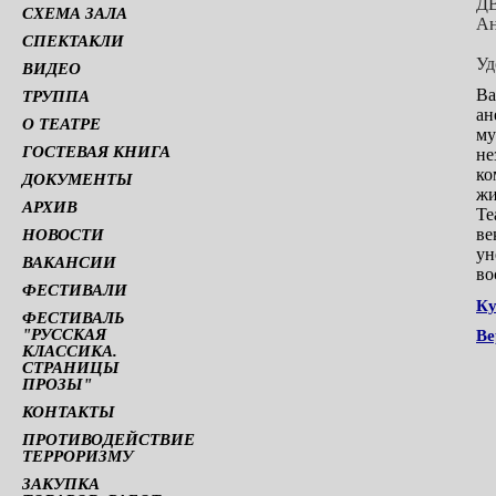
Д
СХЕМА ЗАЛА
Ан
СПЕКТАКЛИ
Уд
ВИДЕО
Ва
ТРУППА
ан
О ТЕАТРЕ
му
ГОСТЕВАЯ КНИГА
не
ко
ДОКУМЕНТЫ
жи
АРХИВ
Те
ве
НОВОСТИ
ун
ВАКАНСИИ
во
ФЕСТИВАЛИ
Ку
ФЕСТИВАЛЬ
"РУССКАЯ
Ве
КЛАССИКА.
СТРАНИЦЫ
ПРОЗЫ"
КОНТАКТЫ
ПРОТИВОДЕЙСТВИЕ
ТЕРРОРИЗМУ
ЗАКУПКА