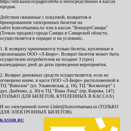
https://smr.kassir.ru/pages/oferta и непосредственно в кассах
продаж.
Действия связанные с покупкой, возвратом и
бронированием электронных билетов на
сайте koncertsamara.ru/ или в кассах "КонцертСамара"
(Точках продаж) города Самара и Самарской области,
осуществляется в порядке и на условиях:.
1. К возврату принимаются только билеты, купленные в
организации ООО «Л-Бюро». Возврат билетов может быть
осуществлен потребителем не позднее 3 (трех)
календарных дней до даты проведения мероприятия.
2. Возврат денежных средств осуществляется, если не
оговорено иначе, в кассе ООО «Л-Бюро» расположенной в
ТЦ "Вавилон" (ул. Ульяновская, д. 18), ТЦ "Космопорт" (
дул. Дыбенко, д. 30) и ТЦ "Вива Лэнд" (пр. Кирова, 147)
(ТОЛЬКО ДЛЯ БИЛЕТОВ, КУПЛЕННЫХ В КАССАХ)
И по электронной почте Lbilet@koncertsamara.ru (ТОЛЬКО
ДЛЯ ЭЛЕКТРОННЫХ БИЛЕТОВ).
KASSIR.RU