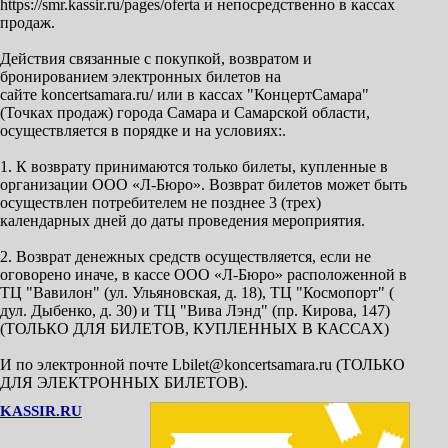
https://smr.kassir.ru/pages/oferta и непосредственно в кассах
продаж.
Действия связанные с покупкой, возвратом и
бронированием электронных билетов на
сайте koncertsamara.ru/ или в кассах "КонцертСамара"
(Точках продаж) города Самара и Самарской области,
осуществляется в порядке и на условиях:.
1. К возврату принимаются только билеты, купленные в
организации ООО «Л-Бюро». Возврат билетов может быть
осуществлен потребителем не позднее 3 (трех)
календарных дней до даты проведения мероприятия.
2. Возврат денежных средств осуществляется, если не
оговорено иначе, в кассе ООО «Л-Бюро» расположенной в
ТЦ "Вавилон" (ул. Ульяновская, д. 18), ТЦ "Космопорт" (
дул. Дыбенко, д. 30) и ТЦ "Вива Лэнд" (пр. Кирова, 147)
(ТОЛЬКО ДЛЯ БИЛЕТОВ, КУПЛЕННЫХ В КАССАХ)
И по электронной почте Lbilet@koncertsamara.ru (ТОЛЬКО
ДЛЯ ЭЛЕКТРОННЫХ БИЛЕТОВ).
KASSIR.RU