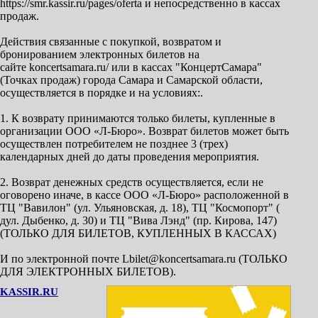
https://smr.kassir.ru/pages/oferta и непосредственно в кассах
продаж.
Действия связанные с покупкой, возвратом и
бронированием электронных билетов на
сайте koncertsamara.ru/ или в кассах "КонцертСамара"
(Точках продаж) города Самара и Самарской области,
осуществляется в порядке и на условиях:.
1. К возврату принимаются только билеты, купленные в
организации ООО «Л-Бюро». Возврат билетов может быть
осуществлен потребителем не позднее 3 (трех)
календарных дней до даты проведения мероприятия.
2. Возврат денежных средств осуществляется, если не
оговорено иначе, в кассе ООО «Л-Бюро» расположенной в
ТЦ "Вавилон" (ул. Ульяновская, д. 18), ТЦ "Космопорт" (
дул. Дыбенко, д. 30) и ТЦ "Вива Лэнд" (пр. Кирова, 147)
(ТОЛЬКО ДЛЯ БИЛЕТОВ, КУПЛЕННЫХ В КАССАХ)
И по электронной почте Lbilet@koncertsamara.ru (ТОЛЬКО
ДЛЯ ЭЛЕКТРОННЫХ БИЛЕТОВ).
KASSIR.RU