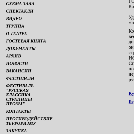
ГО
СХЕМА ЗАЛА
Ко
СПЕКТАКЛИ
Уд
ВИДЕО
мо
ТРУППА
Ко
О ТЕАТРЕ
ве
ГОСТЕВАЯ КНИГА
ди
он
ДОКУМЕНТЫ
ст
АРХИВ
Иб
Сп
НОВОСТИ
по
ВАКАНСИИ
не
ФЕСТИВАЛИ
ру
ФЕСТИВАЛЬ
"РУССКАЯ
Ку
КЛАССИКА.
СТРАНИЦЫ
Ве
ПРОЗЫ"
КОНТАКТЫ
ПРОТИВОДЕЙСТВИЕ
ТЕРРОРИЗМУ
ЗАКУПКА