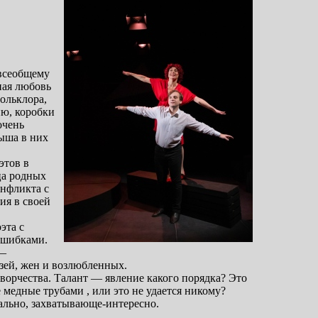
 всеобщему
ная любовь
фольклора,
ю, коробки
очень
лыша в них
этов в
ца родных
онфликта с
ия в своей
эта с
ошибками.
 —
зей, жен и возлюбленных.
ворчества. Талант — явление какого порядка? Это
медные трубами , или это не удается никому?
иально, захватывающе-интересно.