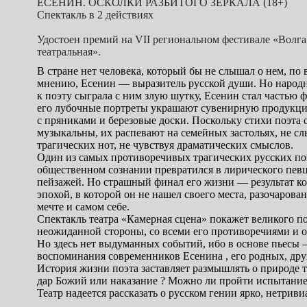
ЕСЕНИН. ОСКОЛКИ РАЗБИТОГО ЗЕРКАЛА (18+)
Спектакль в 2 действиях
Удостоен премий на VII региональном фестивале «Волга
театральная».
В стране нет человека, который бы не слышал о нем, по
мнению, Есенин — выразитель русской души. Но народ
к поэту сыграла с ним злую шутку, Есенин стал частью 
его лубочные портреты украшают сувенирную продукци
с пряниками и березовые доски. Поскольку стихи поэта 
музыкальны, их распевают на семейных застольях, не с
трагических нот, не чувствуя драматических смыслов.
Один из самых противоречивых трагических русских по
общественном сознании превратился в лирического пев
пейзажей. Но страшный финал его жизни — результат к
эпохой, в которой он не нашел своего места, разочарован
мечте и самом себе.
Спектакль театра «Камерная сцена» покажет великого по
неожиданной стороны, со всеми его противоречиями и 
Но здесь нет выдуманных событий, ибо в основе пьесы
воспоминания современников Есенина , его родных, дру
История жизни поэта заставляет размышлять о природе т
дар Божий или наказание ? Можно ли пройти испытание 
Театр надеется рассказать о русском гении ярко, нетрив