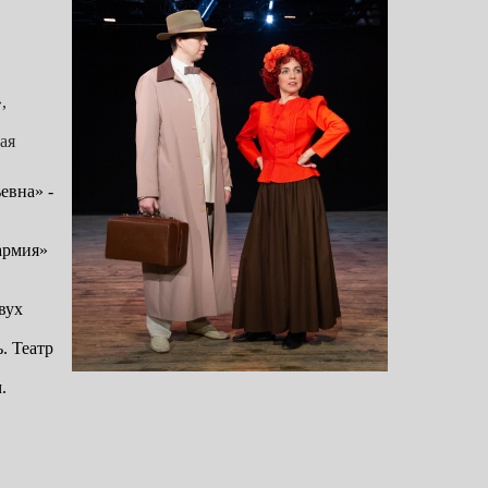
,
ая
евна» -
армия»
вух
. Театр
.