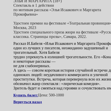
ЭЛЬЯ И МАРГАРИТА (18+)
Спектакль в 1 действии
по мотивам рассказа «Элья Исаакович и Маргарита
Прокофьевна»
Удостоен премии на фестивале «Театральная провинция»
Москва, 2023
Удостоен специального приза жюри на фестивале «Русск
классика. Страницы прозы», Самара, 2022.
Рассказ И.Бабеля «Илья Исаакович и Маргарита Прокофь
один из лучших у писателя, неожиданно задушевный и
трогательный. Хотя Бабеля
трудно упрекнуть в излишней трогательности. Его «Кон
и некоторые рассказы —
не для слабонервных.
А здесь — совсем короткая история случайной встречи д
одиноких людей: неудачливого коммерсанта и уличной
проститутки. Встреча, которая перевернула всю их жизнь
обозначил жанр спектакля : «лирическая комедия».
Зритель будет и смеяться над героями и сочувствовать им
Цена: 500-1000
Купить билет:
Вернуться назад