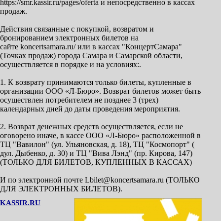
https://smr.kassir.ru/pages/oferta и непосредственно в кассах
продаж.
Действия связанные с покупкой, возвратом и
бронированием электронных билетов на
сайте koncertsamara.ru/ или в кассах "КонцертСамара"
(Точках продаж) города Самара и Самарской области,
осуществляется в порядке и на условиях:.
1. К возврату принимаются только билеты, купленные в
организации ООО «Л-Бюро». Возврат билетов может быть
осуществлен потребителем не позднее 3 (трех)
календарных дней до даты проведения мероприятия.
2. Возврат денежных средств осуществляется, если не
оговорено иначе, в кассе ООО «Л-Бюро» расположенной в
ТЦ "Вавилон" (ул. Ульяновская, д. 18), ТЦ "Космопорт" (
дул. Дыбенко, д. 30) и ТЦ "Вива Лэнд" (пр. Кирова, 147)
(ТОЛЬКО ДЛЯ БИЛЕТОВ, КУПЛЕННЫХ В КАССАХ)
И по электронной почте Lbilet@koncertsamara.ru (ТОЛЬКО
ДЛЯ ЭЛЕКТРОННЫХ БИЛЕТОВ).
KASSIR.RU