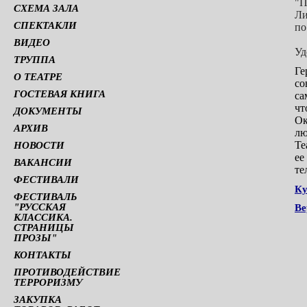
"П
СХЕМА ЗАЛА
Ли
СПЕКТАКЛИ
по
ВИДЕО
Уд
ТРУППА
Ге
О ТЕАТРЕ
со
ГОСТЕВАЯ КНИГА
са
чт
ДОКУМЕНТЫ
Ок
АРХИВ
лю
Те
НОВОСТИ
ее
ВАКАНСИИ
те
ФЕСТИВАЛИ
Ку
ФЕСТИВАЛЬ
"РУССКАЯ
Ве
КЛАССИКА.
СТРАНИЦЫ
ПРОЗЫ"
КОНТАКТЫ
ПРОТИВОДЕЙСТВИЕ
ТЕРРОРИЗМУ
ЗАКУПКА