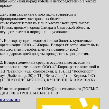
https://smr.kassir.ru/pages/oferta и непосредственно в кассах
продаж.
Действия связанные с покупкой, возвратом и
бронированием электронных билетов на
сайте koncertsamara.ru/ или в кассах "КонцертСамара"
(Точках продаж) города Самара и Самарской области,
осуществляется в порядке и на условиях:.
1. К возврату принимаются только билеты, купленные в
организации ООО «Л-Бюро». Возврат билетов может быть
осуществлен потребителем не позднее 3 (трех)
календарных дней до даты проведения мероприятия.
2. Возврат денежных средств осуществляется, если не
оговорено иначе, в кассе ООО «Л-Бюро» расположенной в
ТЦ "Вавилон" (ул. Ульяновская, д. 18), ТЦ "Космопорт" (
дул. Дыбенко, д. 30) и ТЦ "Вива Лэнд" (пр. Кирова, 147)
(ТОЛЬКО ДЛЯ БИЛЕТОВ, КУПЛЕННЫХ В КАССАХ)
И по электронной почте Lbilet@koncertsamara.ru (ТОЛЬКО
ДЛЯ ЭЛЕКТРОННЫХ БИЛЕТОВ).
KASSIR.RU