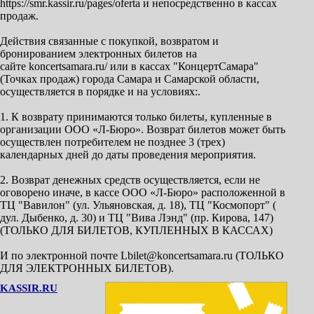
https://smr.kassir.ru/pages/oferta и непосредственно в кассах
продаж.
Действия связанные с покупкой, возвратом и
бронированием электронных билетов на
сайте koncertsamara.ru/ или в кассах "КонцертСамара"
(Точках продаж) города Самара и Самарской области,
осуществляется в порядке и на условиях:.
1. К возврату принимаются только билеты, купленные в
организации ООО «Л-Бюро». Возврат билетов может быть
осуществлен потребителем не позднее 3 (трех)
календарных дней до даты проведения мероприятия.
2. Возврат денежных средств осуществляется, если не
оговорено иначе, в кассе ООО «Л-Бюро» расположенной в
ТЦ "Вавилон" (ул. Ульяновская, д. 18), ТЦ "Космопорт" (
дул. Дыбенко, д. 30) и ТЦ "Вива Лэнд" (пр. Кирова, 147)
(ТОЛЬКО ДЛЯ БИЛЕТОВ, КУПЛЕННЫХ В КАССАХ)
И по электронной почте Lbilet@koncertsamara.ru (ТОЛЬКО
ДЛЯ ЭЛЕКТРОННЫХ БИЛЕТОВ).
KASSIR.RU