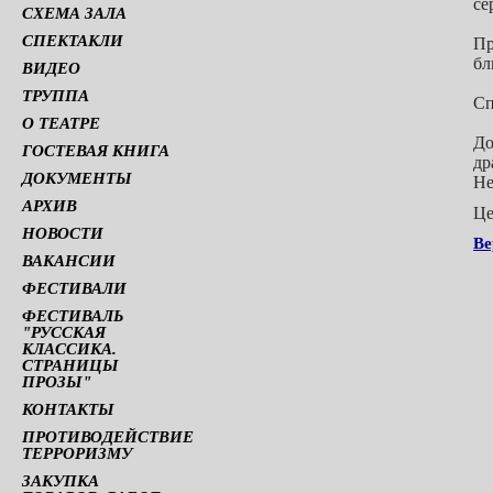
се
СХЕМА ЗАЛА
СПЕКТАКЛИ
Пр
бл
ВИДЕО
ТРУППА
Сп
О ТЕАТРЕ
До
ГОСТЕВАЯ КНИГА
др
ДОКУМЕНТЫ
Не
АРХИВ
Це
НОВОСТИ
Ве
ВАКАНСИИ
ФЕСТИВАЛИ
ФЕСТИВАЛЬ
"РУССКАЯ
КЛАССИКА.
СТРАНИЦЫ
ПРОЗЫ"
КОНТАКТЫ
ПРОТИВОДЕЙСТВИЕ
ТЕРРОРИЗМУ
ЗАКУПКА