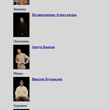
Зинаида
Поликарпова Александра
Лавочник
Артур Быков
Миша
Виктор Бузыкаев
Агроном